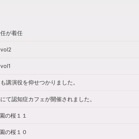
主任が着任
ol2
ol1
にも講演役を仰せつかりました。
区にて認知症カフェが開催されました。
園の桜１１
園の桜１０