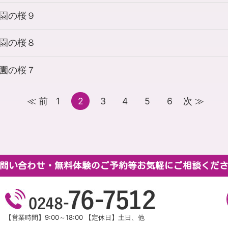
園の桜９
園の桜８
園の桜７
≪ 前
1
2
3
4
5
6
次 ≫
問い合わせ・無料体験のご予約等
お気軽にご相談くだ
【営業時間】9:00～18:00 【定休日】土日、他