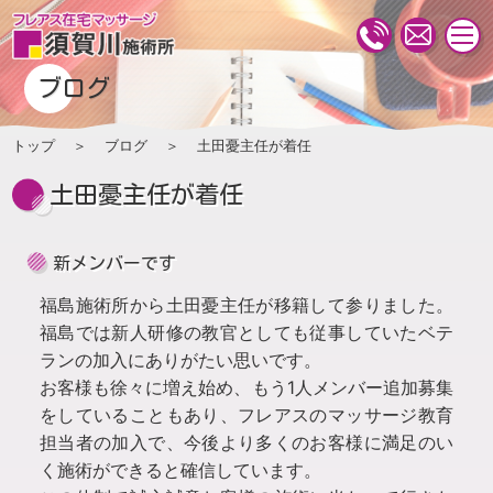
togg
navi
ブログ
トップ
ブログ
土田憂主任が着任
土田憂主任が着任
新メンバーです
福島施術所から土田憂主任が移籍して参りました。
福島では新人研修の教官としても従事していたベテ
ランの加入にありがたい思いです。
お客様も徐々に増え始め、もう1人メンバー追加募集
をしていることもあり、フレアスのマッサージ教育
担当者の加入で、今後より多くのお客様に満足のい
く施術ができると確信しています。